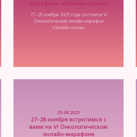
марафона «Онлайн-осень»!
27–28 ноября 2025 года состоится VI
Онкологический онлайн-марафон
«Онлайн-осень».
Читать новость
25.08.2025
27–28 ноября встретимся с
вами на VI Онкологическом
онлайн-марафоне