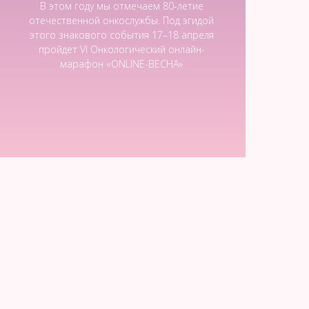
В этом году мы отмечаем 80-летие
отечественной онкослужбы. Под эгидой
этого знакового события 17–18 апреля
пройдет VI Онкологический онлайн-
марафон «ОNLINE-ВЕСНА»
Читать новость