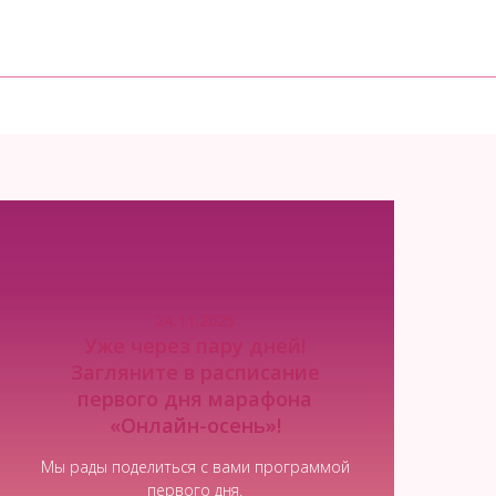
24.11.2025
Уже через пару дней!
Загляните в расписание
первого дня марафона
«Онлайн-осень»!
Мы рады поделиться с вами программой
первого дня.