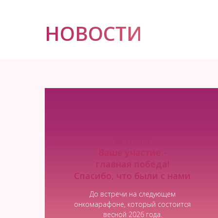
НОВОСТИ
28.11.2025
Ваше участие -
главная победа!
Спасибо, что были с нами
До встречи на следующем
онкомарафоне, который состоится
весной 2026 года.