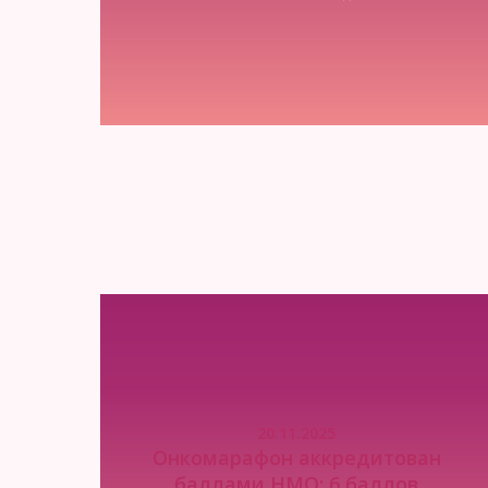
Читать новость
20.11.2025
Онкомарафон аккредитован
баллами НМО: 6 баллов