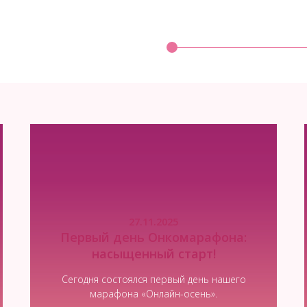
Условия участия
27.11.2025
Первый день Онкомарафона:
насыщенный старт!
Сегодня состоялся первый день нашего
Читать новость
марафона «Онлайн-осень».