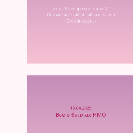
27 и 28 ноября состоится VI
Онкологический онлайн-марафон
«Онлайн-осень».
Читать новость
16.04.2025
Все о баллах НМО