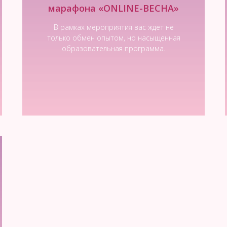
марафона «ОNLINE-ВЕСНА»
В рамках мероприятия вас ждет не
только обмен опытом, но насыщенная
образовательная программа.
Читать новость