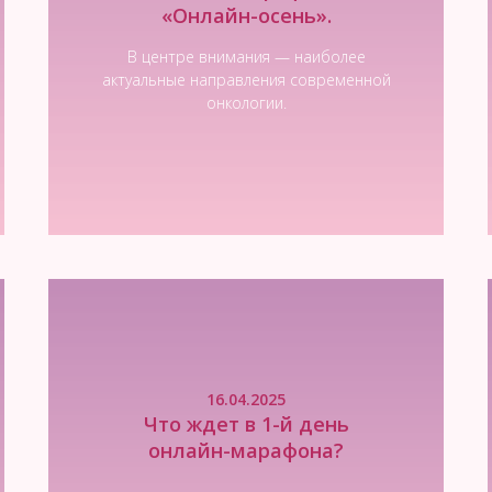
«Онлайн-осень».
В центре внимания — наиболее
актуальные направления современной
онкологии.
Читать новость
16.04.2025
Что ждет в 1-й день
онлайн-марафона?