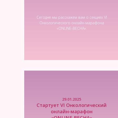
Сегодня мы расскажем вам о секциях VI
Онкологического онлайн-марафона
«ОNLINE-ВЕСНА».
Читать новость
29.01.2025
Стартует VI Онкологический
онлайн-марафон
«ОNLINE ВЕСНА»