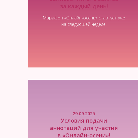
за каждый день!
Марафон «Онлайн-осень» стартует уже
на следующей неделе.
Читать новость
29.09.2025
Условия подачи
аннотаций для участия
в «Онлайн-осени»!