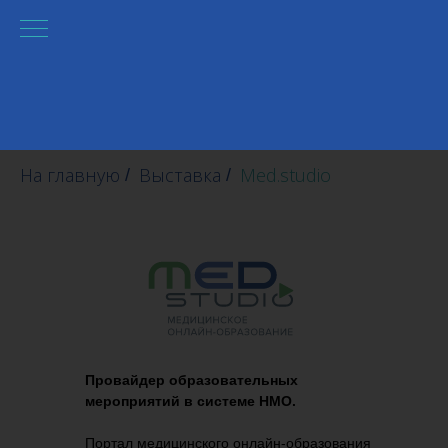
На главную
Выставка
Med.studio
/
/
Провайдер образовательных
мероприятий в системе НМО.
Портал медицинского онлайн-образования