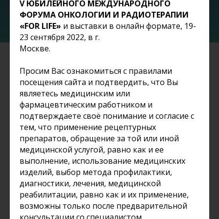
V ЮБИЛЕЙНОГО МЕЖДУНАРОДНОГО
ФОРУМА ОНКОЛОГИИ И РАДИОТЕРАПИИ
«
FOR
LIFE
»
и выставки в онлайн формате, 19-
23 сентября 2022, в г.
Москве.
Просим Вас ознакомиться с правилами
Библиотека материалов:
посещения сайта и подтвердить, что Вы
являетесь медицинским или
фармацевтическим работником и
Каждый день мы пополняем архив нашей
подтверждаете своё понимание и согласие с
библиотеки. Это тысячи часов
тем, что применение рецептурных
видеозаписей, аудиоверсий прошедших
препаратов, обращение за той или иной
мероприятий и краткие конспекты.
медицинской услугой, равно как и ее
В медиатеке вы найдете проверенный
выполнение, использование медицинских
контент, доступный для просмотра в любое
изделий, выбор метода профилактики,
удобное время как с компьютера, так с
диагностики, лечения, медицинской
телефона или планшета.
реабилитации, равно как и их применение,
возможны только после предварительной
консультации со специалистом.