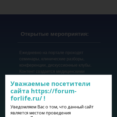
Открытые мероприятия:
Ежедневно на портале проходят
семинары, клинические разборы,
конференции, дискуссионные клубы.
Контент создается медицинскими
ассоциациями, обществами и
Уважаемые посетители
ключевыми экспертами. Вместе мы
сайта https://forum-
предоставляем актуальный, стоящий
forlife.ru/ !
продукт!
Уведомляем Вас о том, что данный сайт
является местом проведения
Смотреть расписание